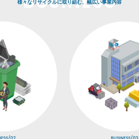
様々なリサイクルに取り組む、幅広い事業内容
S/02
BUSINESS/03